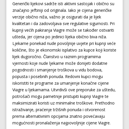
Generički lijekovi sadrže isti aktivni sastojak i obično su
značajno jeftiniji od originala. Iako je cijena generičke
verzije obično niža, važno je osigurati da je lijek
kvalitetan i da zadovoljava sve regulative sigurnosti. Pri
kupnji većih pakiranja Viagre može se također ostvariti
ušteda, jer cijena po jedinici lijeka obično biva niža.
Ljekarne ponekad nude povoljnije uvjete pri kupnji veće
količine, što je ekonomski isplativo za kupce koji koriste
lijek dugoročno. Članstvo u raznim programima
vjernosti koje nude ljekarne može donijeti dodatne
pogodnosti i smanjenje troškova u vidu bodova,
popusta i posebnih ponuda. Redovni kupci mogu
iskoristiti te programe za umanjenje konačne cijene
Viagre u ljekarnama. Utvrdivši ove preporuke za uštedu,
potrošači mogu pametnije pristupiti kupnji Viagre te
maksimizirati koristi uz minimalne troškove. Prethodno
istraživanje, praćenje tržišnih ponuda i otvorenost
prema alternativnim opcijama znatno povećavaju
mogućnosti pronalaženja najpovoljnije cijene Viagre.