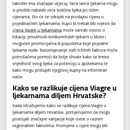
također ima značajan utjecaj. Veće lance ljekarna mogu
si priuštiti nabaviti veće količine lijeka po nižim
cijenama, što će se odraziti na prodajnu cijenu u
pojedinačnim ljekarnama. Kupci bi trebali biti svjesni da
cijena Viagre u ljekarnama
može varirati ovisno o
lokaciji, prisutnosti konkurentskih ljekarni u blizini i
mogućim promocijama ili popustima koje pojedine
ljekarne nude. Razumijevanje ovih tržišnih faktora može
potrošačima pomoći da bolje shvate kako se kreira
vrijednost ovog lijeka za potenciju u apotekama te
kako mogu pristupiti njegovoj kupnji na informiran
način.
Kako se razlikuje cijena Viagre u
ljekarnama diljem Hrvatske?
Kada istražujemo kako se razlikuje cijena Viagre u
ljekarnama diljem Hrvatske, primjećujemo da mogu
postojati značajne varijacije koje ovise o raznim
regionalnim faktorima. Promjene u cijeni mogu biti