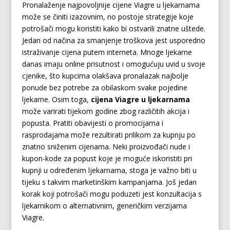
Pronalaženje najpovoljnije cijene Viagre u ljekarnama
može se činiti izazovnim, no postoje strategije koje
potrošači mogu koristiti kako bi ostvarili znatne uštede.
Jedan od načina za smanjenje troškova jest usporedno
istraživanje cijena putem interneta. Mnoge ljekarne
danas imaju online prisutnost i omogućuju uvid u svoje
cjenike, što kupcima olakšava pronalazak najbolje
ponude bez potrebe za obilaskom svake pojedine
ljekarne. Osim toga,
cijena Viagre u ljekarnama
može varirati tijekom godine zbog različitih akcija i
popusta. Pratiti obavijesti o promocijama i
rasprodajama može rezultirati prilikom za kupnju po
znatno sniženim cijenama. Neki proizvođači nude i
kupon-kode za popust koje je moguće iskoristiti pri
kupnji u određenim ljekarnama, stoga je važno biti u
tijeku s takvim marketinškim kampanjama. Još jedan
korak koji potrošači mogu poduzeti jest konzultacija s
ljekarnikom o alternativnim, generičkim verzijama
Viagre.