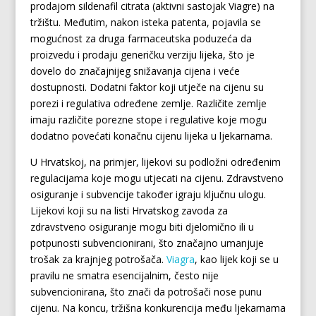
prodajom sildenafil citrata (aktivni sastojak Viagre) na
tržištu. Međutim, nakon isteka patenta, pojavila se
mogućnost za druga farmaceutska poduzeća da
proizvedu i prodaju generičku verziju lijeka, što je
dovelo do značajnijeg snižavanja cijena i veće
dostupnosti. Dodatni faktor koji utječe na cijenu su
porezi i regulativa određene zemlje. Različite zemlje
imaju različite porezne stope i regulative koje mogu
dodatno povećati konačnu cijenu lijeka u ljekarnama.
U Hrvatskoj, na primjer, lijekovi su podložni određenim
regulacijama koje mogu utjecati na cijenu. Zdravstveno
osiguranje i subvencije također igraju ključnu ulogu.
Lijekovi koji su na listi Hrvatskog zavoda za
zdravstveno osiguranje mogu biti djelomično ili u
potpunosti subvencionirani, što značajno umanjuje
trošak za krajnjeg potrošača.
Viagra
, kao lijek koji se u
pravilu ne smatra esencijalnim, često nije
subvencionirana, što znači da potrošači nose punu
cijenu. Na koncu, tržišna konkurencija među ljekarnama