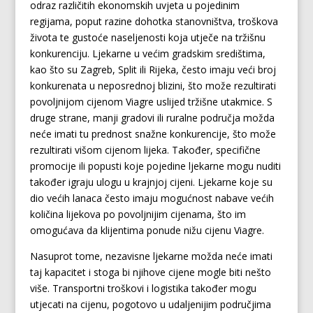
odraz različitih ekonomskih uvjeta u pojedinim
regijama, poput razine dohotka stanovništva, troškova
života te gustoće naseljenosti koja utječe na tržišnu
konkurenciju. Ljekarne u većim gradskim središtima,
kao što su Zagreb, Split ili Rijeka, često imaju veći broj
konkurenata u neposrednoj blizini, što može rezultirati
povoljnijom cijenom Viagre uslijed tržišne utakmice. S
druge strane, manji gradovi ili ruralne područja možda
neće imati tu prednost snažne konkurencije, što može
rezultirati višom cijenom lijeka. Također, specifične
promocije ili popusti koje pojedine ljekarne mogu nuditi
također igraju ulogu u krajnjoj cijeni. Ljekarne koje su
dio većih lanaca često imaju mogućnost nabave većih
količina lijekova po povoljnijim cijenama, što im
omogućava da klijentima ponude nižu cijenu Viagre.
Nasuprot tome, nezavisne ljekarne možda neće imati
taj kapacitet i stoga bi njihove cijene mogle biti nešto
više. Transportni troškovi i logistika također mogu
utjecati na cijenu, pogotovo u udaljenijim područjima