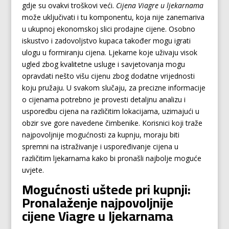
gdje su ovakvi troškovi veći.
Cijena Viagre u ljekarnama
može uključivati i tu komponentu, koja nije zanemariva
u ukupnoj ekonomskoj slici prodajne cijene. Osobno
iskustvo i zadovoljstvo kupaca također mogu igrati
ulogu u formiranju cijena. Ljekarne koje uživaju visok
ugled zbog kvalitetne usluge i savjetovanja mogu
opravdati nešto višu cijenu zbog dodatne vrijednosti
koju pružaju. U svakom slučaju, za precizne informacije
o cijenama potrebno je provesti detaljnu analizu i
usporedbu cijena na različitim lokacijama, uzimajući u
obzir sve gore navedene čimbenike. Korisnici koji traže
najpovoljnije mogućnosti za kupnju, moraju biti
spremni na istraživanje i uspoređivanje cijena u
različitim ljekarnama kako bi pronašli najbolje moguće
uvjete.
Mogućnosti uštede pri kupnji:
Pronalaženje najpovoljnije
cijene Viagre u ljekarnama