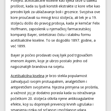
Povijest acetilsalicilne kiseline kao lijeka seže u daleku
prošlost, kada su ljudi koristili ekstrakte iz kore vrbe kao
prirodni lijek za ublažavanje boli i groznice. Svojstva ove
kore proučavali su mnogi kroz stoljeća, ali tek je u 19.
stoljeću došlo do pravog proboja, kada je kemičar Felix
Hoffmann, zaposlenik u njemačkoj farmaceutskoj
kompaniji Bayer, sintetizirao čistu i stabilnu formu
acetilsalicilne kiseline. To se dogodilo 1897. godine, a
već 1899.
Bayer je počeo prodavati ovaj lijek pod trgovačkim
imenom Aspirin, koje je ubrzo postalo jedno od
najpoznatijih brandova na svijetu.
Acetilsalicilna kiselina
je brzo stekla popularnost
zahvaljujući svojim protuupalnim, analgetičkim i
antipiretičkim svojstvima. Njezina primjena se proširila,
a važnost joj je dodatno porasla kada su istraživanja
početkom 20. stoljeća otkrila njene antikoagulantne
efekte, koji su doprinijeli prevenciji krvnih ugrušaka i
smanjenju rizika od srčanog i moždanog udara.