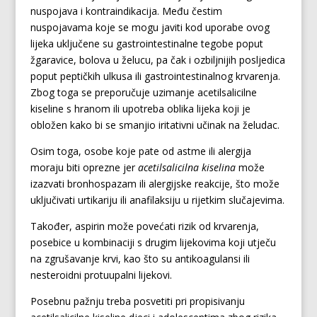
nuspojava i kontraindikacija. Među čestim
nuspojavama koje se mogu javiti kod uporabe ovog
lijeka uključene su gastrointestinalne tegobe poput
žgaravice, bolova u želucu, pa čak i ozbiljnijih posljedica
poput peptičkih ulkusa ili gastrointestinalnog krvarenja.
Zbog toga se preporučuje uzimanje acetilsalicilne
kiseline s hranom ili upotreba oblika lijeka koji je
obložen kako bi se smanjio iritativni učinak na želudac.
Osim toga, osobe koje pate od astme ili alergija
moraju biti oprezne jer
acetilsalicilna kiselina
može
izazvati bronhospazam ili alergijske reakcije, što može
uključivati urtikariju ili anafilaksiju u rijetkim slučajevima.
Također, aspirin može povećati rizik od krvarenja,
posebice u kombinaciji s drugim lijekovima koji utječu
na zgrušavanje krvi, kao što su antikoagulansi ili
nesteroidni protuupalni lijekovi.
Posebnu pažnju treba posvetiti pri propisivanju