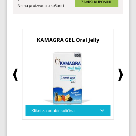
Nema proizvoda u košarici
KAMAGRA GEL Oral Jelly
KA