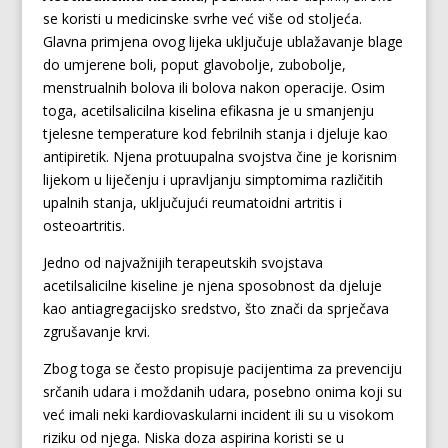
se koristi u medicinske svrhe već više od stoljeća.
Glavna primjena ovog lijeka uključuje ublažavanje blage
do umjerene boli, poput glavobolje, zubobolje,
menstrualnih bolova ili bolova nakon operacije. Osim
toga, acetilsalicilna kiselina efikasna je u smanjenju
tjelesne temperature kod febrilnih stanja i djeluje kao
antipiretik. Njena protuupalna svojstva čine je korisnim
lijekom u liječenju i upravljanju simptomima različitih
upalnih stanja, uključujući reumatoidni artritis i
osteoartritis.
Jedno od najvažnijih terapeutskih svojstava
acetilsalicilne kiseline je njena sposobnost da djeluje
kao antiagregacijsko sredstvo, što znači da sprječava
zgrušavanje krvi.
Zbog toga se često propisuje pacijentima za prevenciju
srčanih udara i moždanih udara, posebno onima koji su
već imali neki kardiovaskularni incident ili su u visokom
riziku od njega. Niska doza aspirina koristi se u