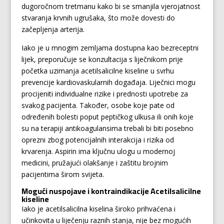
dugoročnom tretmanu kako bi se smanjila vjerojatnost
stvaranja krvnih ugrušaka, što može dovesti do
začepljenja arterija.
Iako je u mnogim zemljama dostupna kao bezreceptni
lijek, preporučuje se konzultacija s liječnikom prije
početka uzimanja acetilsalicilne kiseline u svrhu
prevencije kardiovaskularnih događaja. Liječnici mogu
procijeniti individualne rizike i prednosti upotrebe za
svakog pacijenta. Također, osobe koje pate od
određenih bolesti poput peptičkog ulkusa ili onih koje
su na terapiji antikoagulansima trebali bi biti posebno
oprezni zbog potencijalnih interakcija i rizika od
krvarenja. Aspirin ima ključnu ulogu u modernoj
medicini, pružajući olakšanje i zaštitu brojnim
pacijentima širom svijeta.
Mogući nuspojave i kontraindikacije Acetilsalicilne
kiseline
Iako je acetilsalicilna kiselina široko prihvaćena i
učinkovita u liječenju raznih stanja, nije bez mogućih