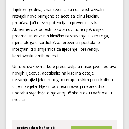
Tijekom godina, znanstvenici su i dalje istraživali i
razvijali nove primjene za acetilsalicilnu kiselinu,
proučavajući njezin potencijal u prevenciji raka i
Alzheimerove bolesti, iako su ovi učinci još uvijek
predmet intenzivnih kliničkih istraživanja. Osim toga,
njena uloga u kardiološkoj prevenciji postala je
integralni dio smjernica za liječenje i prevenciju
kardiovaskularnih bolesti.
Unatoč izazovima koje predstavljaju nuspojave i pojava
novijih lijekova, acetilsalicilna kiselina ostaje
nezamjenjiv lijek u mnogim terapeutskim protokolima
diljem svijeta. Njezin povijesni razvoj i neprekidna
uporaba svjedoče o njezinoj učinkovitosti i važnosti u
medicini.
proizvoda u košarici: