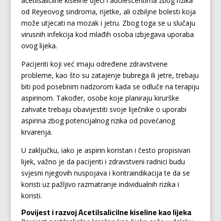
acetilsalicilne kiseline djeci i adolescentima zbog rizika
od Reyeovog sindroma, rijetke, ali ozbiljne bolesti koja
može utjecati na mozak i jetru. Zbog toga se u slučaju
virusnih infekcija kod mlađih osoba izbjegava uporaba
ovog lijeka.
Pacijenti koji već imaju određene zdravstvene
probleme, kao što su zatajenje bubrega ili jetre, trebaju
biti pod posebnim nadzorom kada se odluče na terapiju
aspirinom. Također, osobe koje planiraju kirurške
zahvate trebaju obavijestiti svoje liječnike o uporabi
aspirina zbog potencijalnog rizika od povećanog
krvarenja.
U zaključku, iako je aspirin koristan i često propisivan
lijek, važno je da pacijenti i zdravstveni radnici budu
svjesni njegovih nuspojava i kontraindikacija te da se
koristi uz pažljivo razmatranje individualnih rizika i
koristi.
Povijest i razvoj Acetilsalicilne kiseline kao lijeka