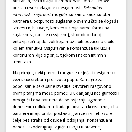
pristanka, svaki fizički ili emocionalni kontakt može
postati izvor nelagode i nesigurnosti.
Seksualna
intimnost i sigurnost
moguće su samo kada su oba
partnera u potpunosti suglasna o svemu što se događa
između njih. Ovdje, konsenzus nije samo formalna
suglasnost; radi se o svjesnoj, slobodno danoj i
entuzijastičnoj dozvoli koja može biti povučena u bilo
kojem trenutku. Osiguravanje konsenzusa uključuje
kontinuirani dijalog prije, tijekom i nakon intimnih
trenutaka.
Na primjer, neki partneri mogu se osjećati nesigurno u
vezi s upotrebom proizvoda poput Kamagre za
poboljšanje seksualne izvedbe. Otvoreni razgovor o
ovim pitanjima može pomoći u uklanjanju nesigurnosti i
omogućiti oba partnera da se osjećaju ugodno s
donesenim odlukama. Kada je prisutan konsenzus, oba
partnera imaju priliku postaviti granice i iznijeti svoje
želje bez straha od osude ili odbijanja. Konsenzualni
odnosi također igraju ključnu ulogu u prevenciji