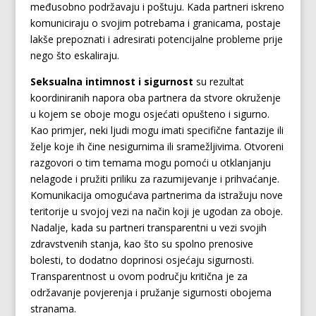
međusobno podržavaju i poštuju. Kada partneri iskreno
komuniciraju o svojim potrebama i granicama, postaje
lakše prepoznati i adresirati potencijalne probleme prije
nego što eskaliraju.
Seksualna intimnost i sigurnost
su rezultat
koordiniranih napora oba partnera da stvore okruženje
u kojem se oboje mogu osjećati opušteno i sigurno.
Kao primjer, neki ljudi mogu imati specifične fantazije ili
želje koje ih čine nesigurnima ili sramežljivima. Otvoreni
razgovori o tim temama mogu pomoći u otklanjanju
nelagode i pružiti priliku za razumijevanje i prihvaćanje.
Komunikacija omogućava partnerima da istražuju nove
teritorije u svojoj vezi na način koji je ugodan za oboje.
Nadalje, kada su partneri transparentni u vezi svojih
zdravstvenih stanja, kao što su spolno prenosive
bolesti, to dodatno doprinosi osjećaju sigurnosti.
Transparentnost u ovom području kritična je za
održavanje povjerenja i pružanje sigurnosti obojema
stranama.