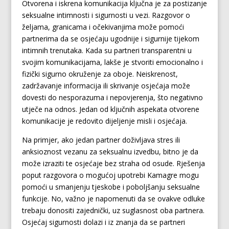
Otvorena i iskrena komunikacija ključna je za postizanje
seksualne intimnosti i sigurnosti u vezi. Razgovor o
željama, granicama i očekivanjima može pomoći
partnerima da se osjećaju ugodnije i sigurnije tijekom
intimnih trenutaka. Kada su partneri transparentni u
svojim komunikacijama, lakše je stvoriti emocionalno i
fizički sigurno okruženje za oboje. Neiskrenost,
zadržavanje informacija ili skrivanje osjećaja može
dovesti do nesporazuma i nepovjerenja, što negativno
utječe na odnos. Jedan od ključnih aspekata otvorene
komunikacije je redovito dijeljenje misli i osjećaja.
Na primjer, ako jedan partner doživljava stres ili
anksioznost vezanu za seksualnu izvedbu, bitno je da
može izraziti te osjećaje bez straha od osude. Rješenja
poput razgovora o mogućoj upotrebi Kamagre mogu
pomoći u smanjenju tjeskobe i poboljšanju seksualne
funkcije. No, važno je napomenuti da se ovakve odluke
trebaju donositi zajednički, uz suglasnost oba partnera.
Osjećaj sigurnosti dolazi i iz znanja da se partneri