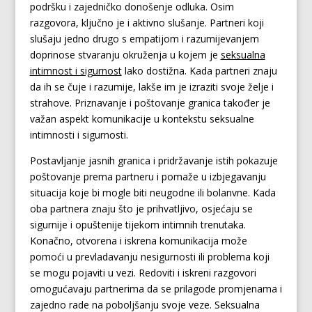
podršku i zajedničko donošenje odluka. Osim
razgovora, ključno je i aktivno slušanje. Partneri koji
slušaju jedno drugo s empatijom i razumijevanjem
doprinose stvaranju okruženja u kojem je
seksualna
intimnost i sigurnost
lako dostižna. Kada partneri znaju
da ih se čuje i razumije, lakše im je izraziti svoje želje i
strahove. Priznavanje i poštovanje granica također je
važan aspekt komunikacije u kontekstu seksualne
intimnosti i sigurnosti.
Postavljanje jasnih granica i pridržavanje istih pokazuje
poštovanje prema partneru i pomaže u izbjegavanju
situacija koje bi mogle biti neugodne ili bolanvne. Kada
oba partnera znaju što je prihvatljivo, osjećaju se
sigurnije i opuštenije tijekom intimnih trenutaka.
Konačno, otvorena i iskrena komunikacija može
pomoći u prevladavanju nesigurnosti ili problema koji
se mogu pojaviti u vezi. Redoviti i iskreni razgovori
omogućavaju partnerima da se prilagode promjenama i
zajedno rade na poboljšanju svoje veze. Seksualna