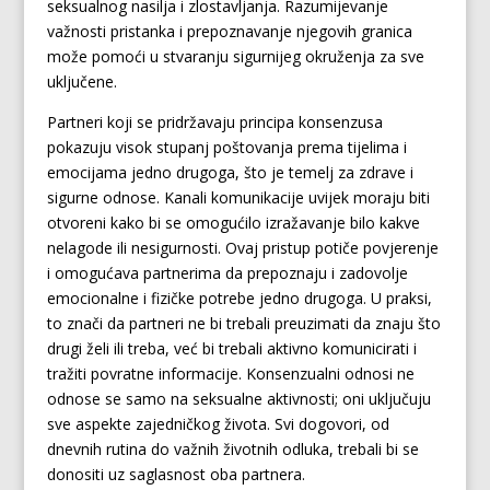
seksualnog nasilja i zlostavljanja. Razumijevanje
važnosti pristanka i prepoznavanje njegovih granica
može pomoći u stvaranju sigurnijeg okruženja za sve
uključene.
Partneri koji se pridržavaju principa konsenzusa
pokazuju visok stupanj poštovanja prema tijelima i
emocijama jedno drugoga, što je temelj za zdrave i
sigurne odnose. Kanali komunikacije uvijek moraju biti
otvoreni kako bi se omogućilo izražavanje bilo kakve
nelagode ili nesigurnosti. Ovaj pristup potiče povjerenje
i omogućava partnerima da prepoznaju i zadovolje
emocionalne i fizičke potrebe jedno drugoga. U praksi,
to znači da partneri ne bi trebali preuzimati da znaju što
drugi želi ili treba, već bi trebali aktivno komunicirati i
tražiti povratne informacije. Konsenzualni odnosi ne
odnose se samo na seksualne aktivnosti; oni uključuju
sve aspekte zajedničkog života. Svi dogovori, od
dnevnih rutina do važnih životnih odluka, trebali bi se
donositi uz saglasnost oba partnera.