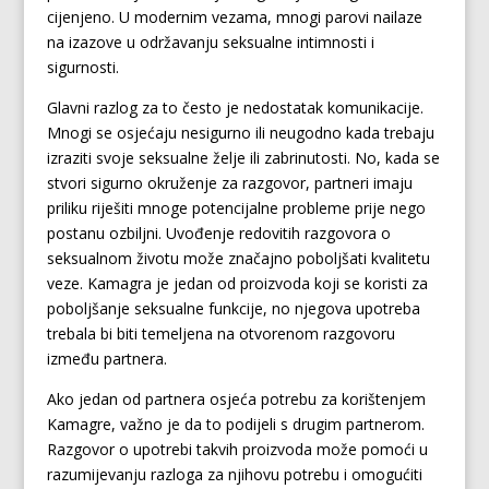
cijenjeno. U modernim vezama, mnogi parovi nailaze
na izazove u održavanju seksualne intimnosti i
sigurnosti.
Glavni razlog za to često je nedostatak komunikacije.
Mnogi se osjećaju nesigurno ili neugodno kada trebaju
izraziti svoje seksualne želje ili zabrinutosti. No, kada se
stvori sigurno okruženje za razgovor, partneri imaju
priliku riješiti mnoge potencijalne probleme prije nego
postanu ozbiljni. Uvođenje redovitih razgovora o
seksualnom životu može značajno poboljšati kvalitetu
veze. Kamagra je jedan od proizvoda koji se koristi za
poboljšanje seksualne funkcije, no njegova upotreba
trebala bi biti temeljena na otvorenom razgovoru
između partnera.
Ako jedan od partnera osjeća potrebu za korištenjem
Kamagre, važno je da to podijeli s drugim partnerom.
Razgovor o upotrebi takvih proizvoda može pomoći u
razumijevanju razloga za njihovu potrebu i omogućiti