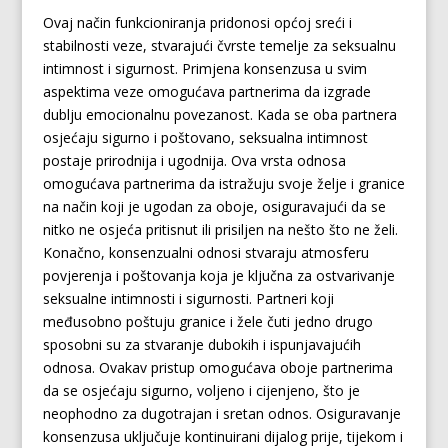
Ovaj način funkcioniranja pridonosi općoj sreći i
stabilnosti veze, stvarajući čvrste temelje za seksualnu
intimnost i sigurnost. Primjena konsenzusa u svim
aspektima veze omogućava partnerima da izgrade
dublju emocionalnu povezanost. Kada se oba partnera
osjećaju sigurno i poštovano, seksualna intimnost
postaje prirodnija i ugodnija. Ova vrsta odnosa
omogućava partnerima da istražuju svoje želje i granice
na način koji je ugodan za oboje, osiguravajući da se
nitko ne osjeća pritisnut ili prisiljen na nešto što ne želi.
Konačno, konsenzualni odnosi stvaraju atmosferu
povjerenja i poštovanja koja je ključna za ostvarivanje
seksualne intimnosti i sigurnosti. Partneri koji
međusobno poštuju granice i žele čuti jedno drugo
sposobni su za stvaranje dubokih i ispunjavajućih
odnosa. Ovakav pristup omogućava oboje partnerima
da se osjećaju sigurno, voljeno i cijenjeno, što je
neophodno za dugotrajan i sretan odnos. Osiguravanje
konsenzusa uključuje kontinuirani dijalog prije, tijekom i