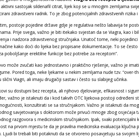
 aktivni sastojak sildenafil citrat, lijek koji se u mnogim zemljama svi
icirani zdravstveni radnik. To je zbog potencijalnih zdravstvenih rizika
im, postoje pojedine države gdje je regulativa nešto labavija te pos
nama. Prije svega, važno je biti itekako svjestan da se Viagra, kao i bilo
enja i nadzora zdravstvenog stručnjaka. Unatoč tome, neki pojedinci 
načine kako doći do lijeka bez propisane dokumentacije. To se često
k za poboljšanje erektilne funkcije bez potrebe za receptom”.
ovo može zvučati kao jednostavno i praktično rješenje, važno je imati
sigurne. Pored toga, neke ljekarne u nekim zemljama nude tzv. “over-th
u slični Viagri, ali imaju drugačiji sastav i često su slabijeg učinka.
ekovi su dostupni bez recepta, ali njihovo djelovanje, efikasnost i sigu
r, važno je istaknuti da i kod takvih OTC lijekova postoji određeni stu
 mogućnosti, konzultirati se sa stručnjakom. Važno je istaknuti da mo
odnog savjetovanja s doktorom može privući mnoge zbog osjećaja tajn
dnog razgovora s medicinskim stručnjakom. Ipak, svaki potencijalni kori
ost na prvom mjestu te da je pravilna medicinska evaluacija ključna pri
u. Ljudi bi trebali biti potaknuti da se otvoreno posavjetuju sa svojim