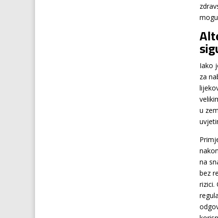
zdrav
mogu 
Alt
sig
Iako 
za na
lijek
veliki
u zem
uvjet
Primj
nakon 
na sn
bez r
rizic
regul
odgov
koris