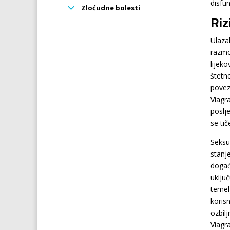
disfun
Zloćudne bolesti
Riz
Ulaza
razmot
lijeko
štetn
pove
Viagra
poslje
se tič
Seksu
stanj
događ
uklju
temel
koris
ozbil
Viagra