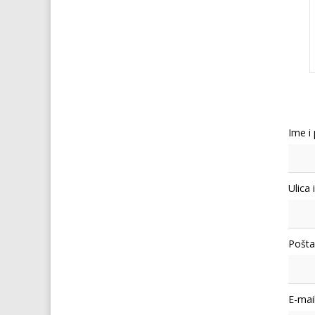
Ime i
Ulica 
Pošta
E-mail