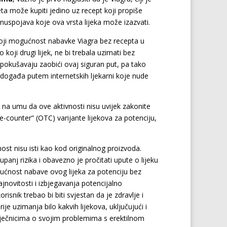
jeta može kupiti jedino uz recept koji propiše
 i nuspojava koje ova vrsta lijeka može izazvati.
toji mogućnost nabavke Viagra bez recepta u
 koji drugi lijek, ne bi trebala uzimati bez
pokušavaju zaobići ovaj siguran put, pa tako
 događa putem internetskih ljekarni koje nude
 na umu da ove aktivnosti nisu uvijek zakonite
e-counter” (OTC) varijante lijekova za potenciju,
rnost nisu isti kao kod originalnog proizvoda.
panj rizika i obavezno je pročitati upute o lijeku
gućnost nabave ovog lijeka za potenciju bez
ovitosti i izbjegavanja potencijalno
snik trebao bi biti svjestan da je zdravlje i
je uzimanja bilo kakvih lijekova, uključujući i
 liječnicima o svojim problemima s erektilnom