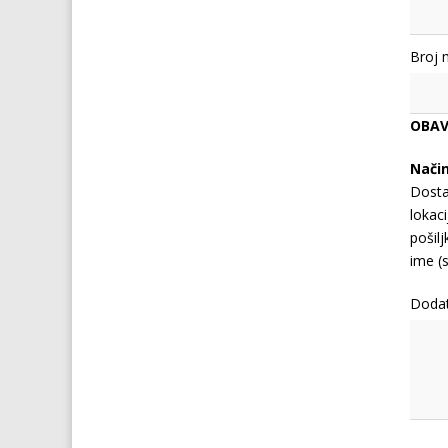
Broj 
OBAV
Nači
Dosta
lokaci
pošil
ime (s
Doda