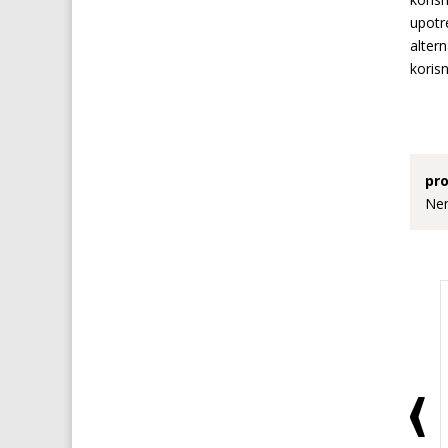
upotr
altern
korisn
pro
Nem