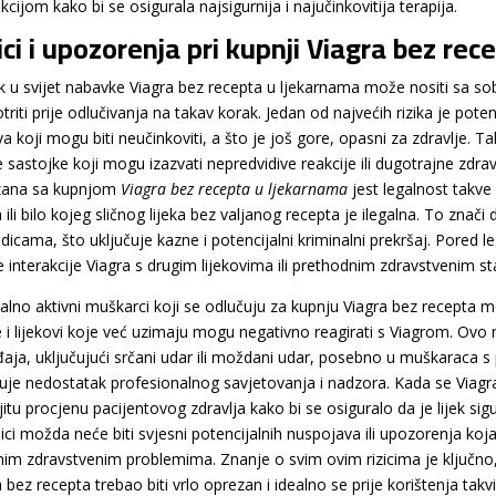
kcijom kako bi se osigurala najsigurnija i najučinkovitija terapija.
ici i upozorenja pri kupnji Viagra bez re
k u svijet nabavke Viagra bez recepta u ljekarnama može nositi sa sob
riti prije odlučivanja na takav korak. Jedan od najvećih rizika je pote
va koji mogu biti neučinkoviti, a što je još gore, opasni za zdravlje. 
e sastojke koji mogu izazvati nepredvidive reakcije ili dugotrajne zdr
zana sa kupnjom
Viagra bez recepta u ljekarnama
jest legalnost takve 
 ili bilo kojeg sličnog lijeka bez valjanog recepta je ilegalna. To znač
dicama, što uključuje kazne i potencijalni kriminalni prekršaj. Pored le
e interakcije Viagra s drugim lijekovima ili prethodnim zdravstvenim st
alno aktivni muškarci koji se odlučuju za kupnju Viagra bez recepta m
e i lijekovi koje već uzimaju mogu negativno reagirati s Viagrom. Ovo 
aja, uključujući srčani udar ili moždani udar, posebno u muškaraca s
čuje nedostatak profesionalnog savjetovanja i nadzora. Kada se Viagra
jitu procjenu pacijentovog zdravlja kako bi se osiguralo da je lijek si
nici možda neće biti svjesni potencijalnih nuspojava ili upozorenja koj
jnim zdravstvenim problemima. Znanje o svim ovim rizicima je ključno,
 bez recepta trebao biti vrlo oprezan i idealno se prije korištenja takvi