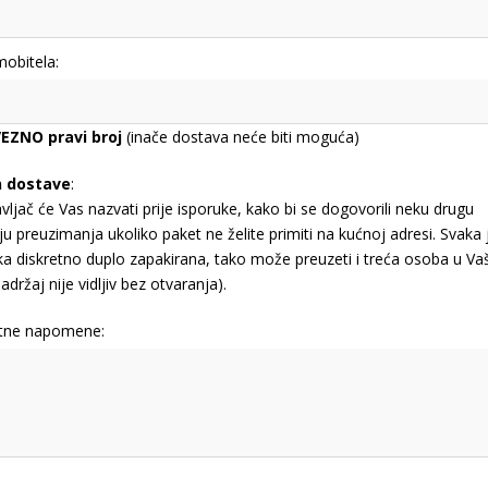
mobitela:
EZNO pravi broj
(inače dostava neće biti moguća)
n dostave
:
vljač će Vas nazvati prije isporuke, kako bi se dogovorili neku drugu
ju preuzimanja ukoliko paket ne želite primiti na kućnoj adresi. Svaka 
jka diskretno duplo zapakirana, tako može preuzeti i treća osoba u Va
adržaj nije vidljiv bez otvaranja).
tne napomene: