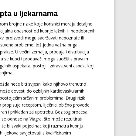
cepta u ljekarnama
om brojne rizike koje korisnici moraju detaljno
ncijalna opasnost od kupnje lažnih ili neodobrenih
Takvi proizvodi mogu sadržavati nepoznate ili
avstvene probleme. Još jedna važna briga
prakse. U većini zemalja, prodaja i distribucija
i da se kupci i prodavači mogu suočiti s pravnim
galnih aspekata, postoji i zdravstveni aspekt koji
anjima.
ožda neće biti svjesni kako njihovo trenutno
može dovesti do ozbiljnih kardiovaskularnih
 postojećim srčanim problemima. Drugi rizik
 propisuje receptom, liječnici obično provode
guran i prikladan za upotrebu. Bez tog procesa,
a se odnose na Viagra, što može rezultirati
 te bi svaki pojedinac koji razmatra kupnju
h lijekova savjetovati s kvalificiranim