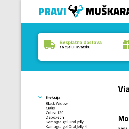
Besplatna dostava

za cijelu Hrvatsku
Vi
Erekcija
Black Widow
Cialis
Cobra 120
Mog
Dapoxetin
Kamagra gel Oral Jelly
Kamagra gel Oral Jelly 4
Kada 