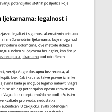
vanju potencijalno štetnih posljedica koje
u ljekarnama: legalnost i
sniti legalitet i sigurnost alternativnih pristupa
štima i međunarodnim ljekarnama, koje mogu nudi
 prethodnim odlomcima, ove metode dolaze s
mogu u nekim slučajevima biti legalni, kao što je
bez recepta u ljekarnama
pod određenim
t, verziju Viagre dostupnu bez recepta, ali
 kupiti. Ipak, čak i kada su takve pravne iznimke
lučajevima kada je moguće legalno nabaviti Viagra
 bi se izbjegli potencijalno opasni zdravstveni
ude Viagra bez recepta možda ne podliježu istim
ve kvalitete proizvoda, nedostatka
autentičan. U zaključku, svaki potencijalni
rnosnim smjernicama vezanim za nabavku i