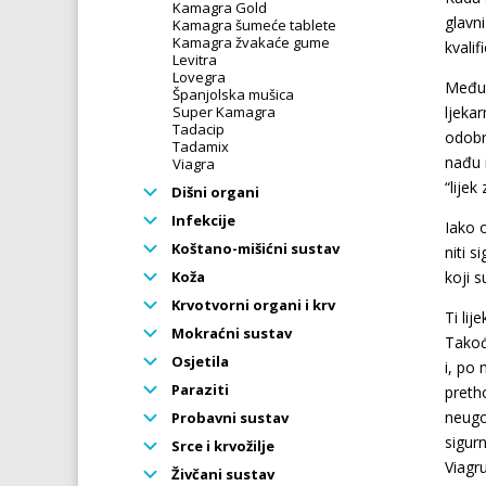
Kamagra Gold
glavni
Kamagra šumeće tablete
Kamagra žvakaće gume
kvalif
Levitra
Lovegra
Međut
Španjolska mušica
Super Kamagra
ljekar
Tadacip
odobr
Tadamix
nađu 
Viagra
“lije
Dišni organi
Infekcije
Iako 
Koštano-mišićni sustav
niti 
Koža
koji s
Krvotvorni organi i krv
Ti lij
Mokraćni sustav
Takođe
Osjetila
i, po
Paraziti
preth
neugo
Probavni sustav
sigurn
Srce i krvožilje
Viagr
Živčani sustav