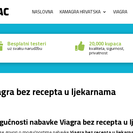
NASLOVNA
KAMAGRA HRVATSKA
VIAGRA
Besplatni testeri
20,000 kupaca


uz svaku narudžbu
kvaliteta, sigurnost,
privatnost
agra bez recepta u ljekarnama
ućnosti nabavke Viagra bez recepta u l
se govori o mogućnostima nabavke
Viagra bez recepta u ljekar