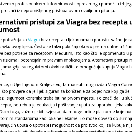
stvenim profesionalcem. Informiranost i oprez mogu pomoći u izbjega
proizaći iz nepromišljenog pristupa ovom ozbiljnom pitanju.
ernativni pristupi za Viagra bez recepta 
urnost
je potražnja za
Viagra
bez recepta u ljekarnama u porastu, važno je razja
bavku ovog lijeka. Često se takvi pokušaji okreću prema online trži
ove bez potrebe za receptom. Međutim, isto kao što je spomenuto u
m rizicima i potencijalnim pravnim implikacijama. Alternativni pristupi 
ljama gdje su regulatorni okviri različiti te omogućuju kupnju
Viagra 
ima.
erice, u Ujedinjenom Kraljevstvu, farmaceuti mogu izdati Viagra Connec
što provjere da je lijek siguran za korištenje za pojedinca koji ga želi
azi, sigurnost korisnika treba biti na prvom mjestu. To znači da i u s
ecepta, potrebna je edukacija i poštivanje uputa za uporabu lijeka kako
i. Osim toga, važno je biti svjestan da mnoge online platforme koje n
atornim standardima kao lokalne ljekarne. To može dovesti do sumnji
arajućih uputa o upotrebi i mogućnost da proizvod koji se kupuje nije 
nik trebao bi biti dovoljno informiran o legalnim restrikcijama i sigu