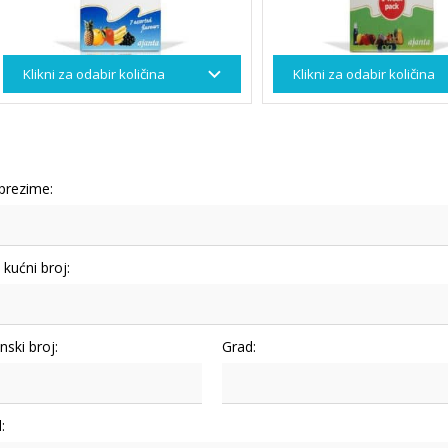
 prezime:
i kućni broj:
nski broj:
Grad:
: