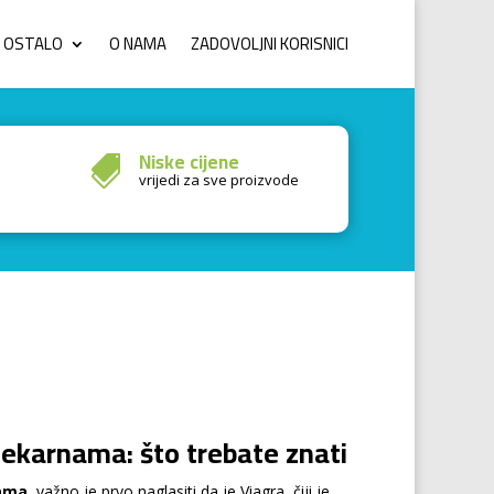
OSTALO
O NAMA
ZADOVOLJNI KORISNICI
Niske cijene

vrijedi za sve proizvode
jekarnama: što trebate znati
nama
, važno je prvo naglasiti da je Viagra, čiji je