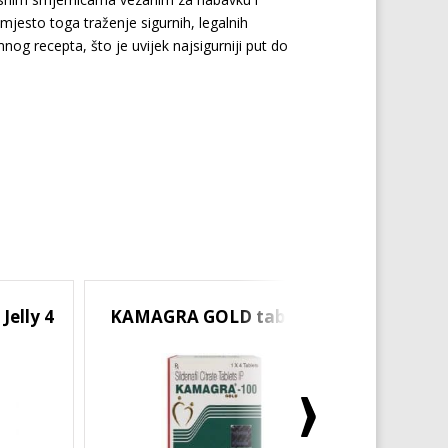
mjesto toga traženje sigurnih, legalnih
mnog recepta, što je uvijek najsigurniji put do
elly 4
KAMAGRA GOLD tablete
SUPER 